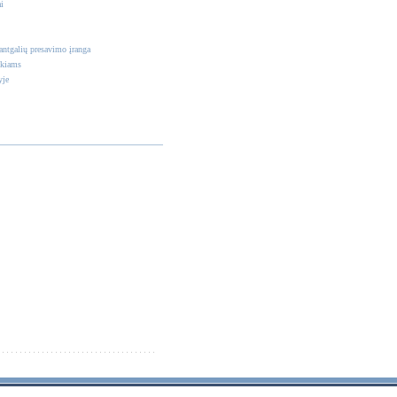
i
antgalių presavimo įranga
nkiams
yje