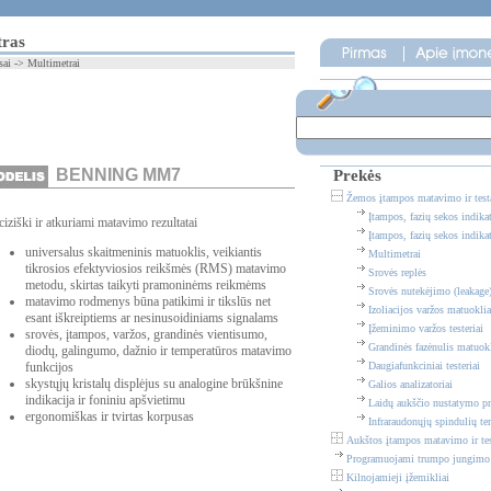
tras
sai -> Multimetrai
BENNING MM7
Prekės
Žemos įtampos matavimo ir testa
Įtampos, fazių sekos indikat
ciziški ir atkuriami matavimo rezultatai
Įtampos, fazių sekos indikat
universalus skaitmeninis matuoklis, veikiantis
Multimetrai
tikrosios efektyviosios reikšmės (RMS) matavimo
Srovės replės
metodu, skirtas taikyti pramoninėms reikmėms
Srovės nutekėjimo (leakage
matavimo rodmenys būna patikimi ir tikslūs net
Izoliacijos varžos matuoklia
esant iškreiptiems ar nesinusoidiniams signalams
Įžeminimo varžos testeriai
srovės, įtampos, varžos, grandinės vientisumo,
Grandinės fazėnulis matuokl
diodų, galingumo, dažnio ir temperatūros matavimo
funkcijos
Daugiafunkciniai testeriai
skystųjų kristalų displėjus su analogine brūkšnine
Galios analizatoriai
indikacija ir foniniu apšvietimu
Laidų aukščio nustatymo pri
ergonomiškas ir tvirtas korpusas
Infraraudonųjų spindulių te
Aukštos įtampos matavimo ir tes
Programuojami trumpo jungimo i
Kilnojamieji įžemikliai