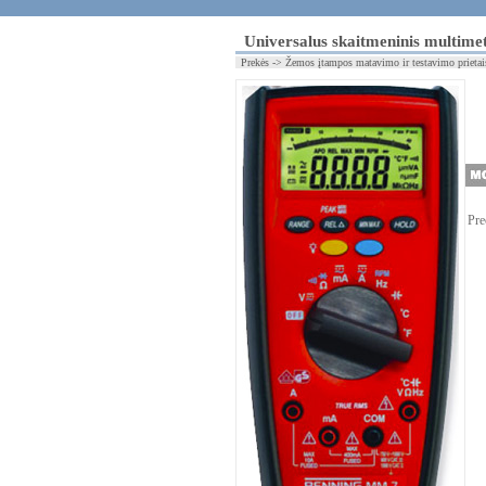
Universalus skaitmeninis multime
Prekės -> Žemos įtampos matavimo ir testavimo prietai
Pre