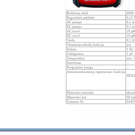
Rodmenų skalė
4000
Pagrindinė paklaida
0,25 
AC įtampa
0,1 m
DC įtampa
0,1 m
AC srovė
10
µA
DC srovė
10
µA
Varža
0,1 Ω
Vientisumo/diodų funkcija
yra
Dažnis
1 Hz 
Galingumas
1 pF 
Temperatūra
nuo -
Interfeisas
-
Programinė įranga
-
Atminties/duomenų registravimo funkcija
HOL
-
Matavimo metodas
tikro
Matavimo kat.
III ka
Gaminio Nr.
0440