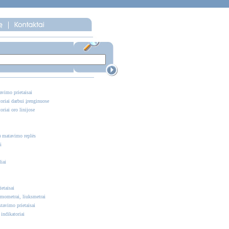
vimo prietaisai
oriai darbui įrenginuose
oriai oro linijose
) matavimo replės
i
iai
etaisai
rmometrai, liuksmetrai
tavimo prietaisai
ndikatoriai