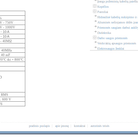
Įranga požeminių kabelių paieška
Kopėčios
Pastoliai
Hidraulinė kabelių nukirpimo ir 
%
V - 750V
Aliuminės nešiojamos dėžės įra
V - 1000V
Priemonės saugiam darbui aukšt
 - 10 A
Dielektrika
 - 10 A
Darbo saugos priemonės
 - 40MΩ
Veido/akių apsaugos priemonės
Elektrosaugos ženklai
- 40MHz
- 40 mF
20°C iki + 800°C
D
ji RMS
t. 600 V
76
|
|
|
pradinis puslapis
apie įmonę
kontaktai
autorinės teisės